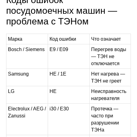
посудомоечных машин —
проблема с ТЭНом
Марка
Код ошибки
Что означает
Bosch / Siemens
E9 / E09
Перегрев воды
— ТЭН не
отключается
Samsung
HE / 1E
Нет нагрева —
ТЭН не греет
LG
HE
Неисправность
нагревателя
Electrolux / AEG /
i30 / E30
Протечка —
Zanussi
часто при
разрушении
ТЭНа