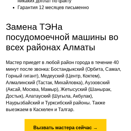
никаких доплат по факту
Гарантия 12 месяцев письменно
Замена ТЭНа
посудомоечной машины во
всех районах Алматы
Мастер приедет в любой район города в течение 40
минут после звонка: Бостандыкский (Орбита, Самал,
Горный гигант), Медеуский (Центр, Коктем),
Алмалинский (Тастак, Михайловка), Ауэзовский
(Аксай, Москва, Мамыр), Жетысуский (Шанырак,
Достык), Алатауский (Шугыла, Акбулак),
Наурызбайский и Турксибский районы. Также
выезжаем в Каскелен и Талгар.
Вызвать мастера сейчас →