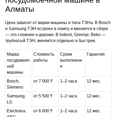
Алматы
Цена зависит от марки машины и типа ТЭНа. В Bosch
и Samsung ТЭН встроен в помпу и меняется в сборе
— это сложнее и дороже. В Indesit, Gorenje, Beko —
трубчатый ТЭН, меняется отдельно и быстрее.
Марка
Стоимость
Сроки
Гарантия
посудомоеч
работы
выполнени
ной
я
машины
Bosch,
от 7 000 ₸
1–2 часа
12 мес.
Siemens
Samsung,
от 5 500 ₸
1–2 часа
12 мес.
LG
Electrolux,
от 6 000 ₸
1–2 часа
12 мес.
AEG