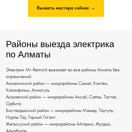
Вызвать мастера сейчас →
Районы выезда электрика
по Алматы
Электрик Mr-Remont выезжает во все районы Алматы без
ограничений:
Алмалинский район — микрорайоны Самал, Коктем,
Казахфильм, Алмагуль
Ауэзовский район — микрорайоны Аксай, Саялы, Тастак,
Орбита
Бостандыкский район — микрорайоны Мамыр, Таугуль,
Нурлы Тау, Горный Гигант
Жетысуский район — микрорайоны Айгерим, Жулдыз,
Айнабулак