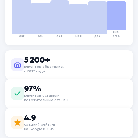
янв
авг
сен
окт
ноя
дек
2026
5 200+
клиентов обратились
с 2012 года
97%
клиентов оставили
положительные отзывы
4.9
средний рейтинг
на Google и 2GIS