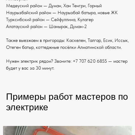
Медеуский район — Думан, Хан Тенгри, Горный
Наурызбайский район — Наурызбай батыра, новые ЖК
Турксибский район — Сейфуллина, Кулагер
Алатауский район — Шанырак, Думан-2
Также выезжаем в пригороды: Каскелен, Талгар, Есик, Иссык,
Отеген батыр, коттеджные посёлки Алматинской области.
Нужен электрик рядом? Звоните: +7 707 620 6855 — мастер
будет у вас за 30 минут.
Примеры работ мастеров по
электрике