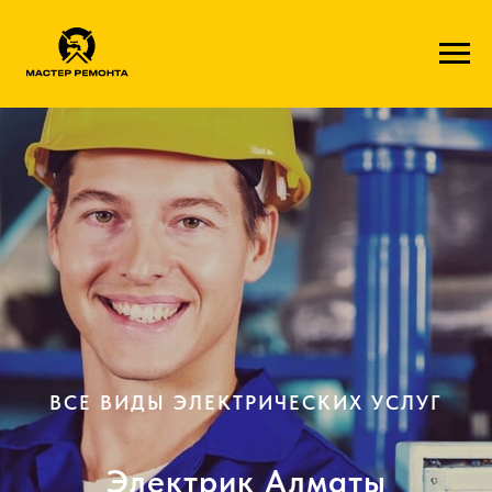
1c41ff8a6001f1113fde49aa4e9aa2724a4935ae
ВСЕ ВИДЫ ЭЛЕКТРИЧЕСКИХ УСЛУГ
Электрик Алматы