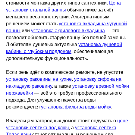
стоимости монтажа других типов сантехники.
Цена
установки стальной ванны
обычно ниже за счёт
меньшего веса конструкции. Альтернативным
решением может стать
установка вкладыша чугунной
ванны
или
установка акрилового вкладыша
— это
позволит обновить старую ванну без полной замены.
Любителям душевых актуальна
установка душевой
кабины с глубоким поддоном
, обеспечивающая
дополнительную функциональность.
Если речь идёт о комплексном ремонте, не упустите
установку раковины на кухне
,
установку сифона на
накладную раковину
, а также
установку врезной мойки
нержавейки
— всё это требует профессионального
подхода. Для улучшения качества воды
рекомендуется
установка фильтра воды мойку
.
Владельцам загородных домов стоит подумать о
цене
установки септика под ключ
, а
установка септика
Топас дачи
станет оптимальным решением для