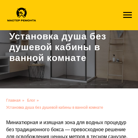
1c41ff8a6001f1113fde49aa4e9aa2724a4935ae
Установка душа без
душевой кабины в
ванной комнате
Главная
»
Блог
»
Установка душа без душевой кабины в ванной комнате
Миниатюрная и изящная зона для водных процедур
без традиционного бокса — превосходное решение
для освобождения ценных метров в тесном санузле.