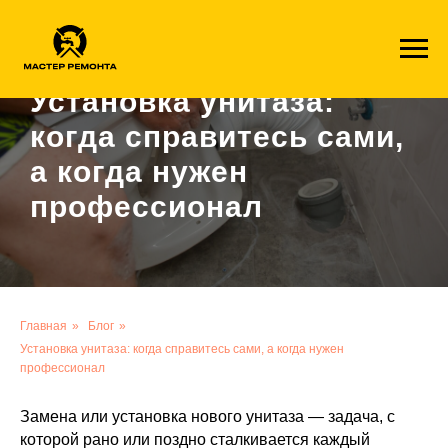
1c41ff8a6001f1113fde49aa4e9aa2724a4935ae
Установка унитаза:
когда справитесь сами,
а когда нужен
профессионал
Главная
»
Блог
»
Установка унитаза: когда справитесь сами, а когда нужен
профессионал
Замена или установка нового унитаза — задача, с
которой рано или поздно сталкивается каждый