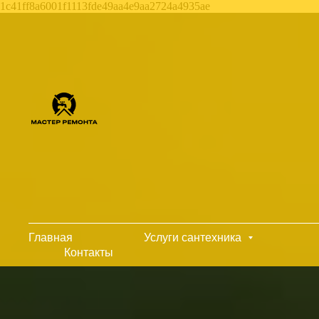
1c41ff8a6001f1113fde49aa4e9aa2724a4935ae
Главная
Услуги сантехника
Контакты