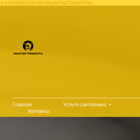
1c41ff8a6001f1113fde49aa4e9aa2724a4935ae
Главная
Услуги сантехника
Контакты