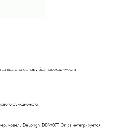
тся под столешницу без необходимости
ового функционала.
мер, модель DeLonghi DDW07T Onics интегрируется