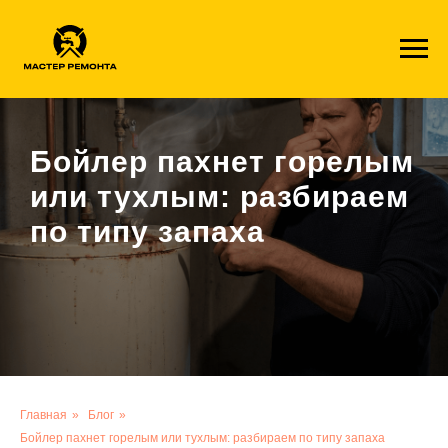
1c41ff8a6001f1113fde49aa4e9aa2724a4935ae
Бойлер пахнет горелым
или тухлым: разбираем
по типу запаха
Главная
»
Блог
»
Бойлер пахнет горелым или тухлым: разбираем по типу запаха