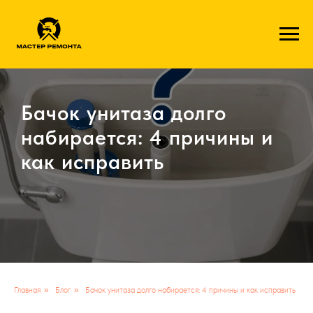
1c41ff8a6001f1113fde49aa4e9aa2724a4935ae
Бачок унитаза долго
набирается: 4 причины и
как исправить
Главная
»
Блог
»
Бачок унитаза долго набирается: 4 причины и как исправить