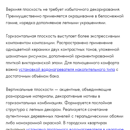
Верхняя плоскость не требует избыточного декорирования.
Преимущественно применяется окрашивание в белоснежной
гамме, изредка дополняемое лепными украшениями.
Горизонтальная плоскость выступает более экспрессивным
компонентом композиции. Распространено применение
одноцветной керамики двух контрастных тонов, уложенной
шахматным рисунком, дополненной орнаментированной
плиткой викторианской эпохи. Для полноценного комфорта
важна
установкой водонагревателя накопительного типа
с
достаточным объёмом бака.
Вертикальные плоскости — акцентные, объединяющие
разнородные материалы, декоративные мотивы в
горизонтальных комбинациях. Формируется послойная
структура с лепным декором. Реализуется сочетание
аутентичных деревянных панелей с геральдическими обоями
либо монохромной окраской. В городских квартирах
актуальна
установка проточного водонагревателя в квартире