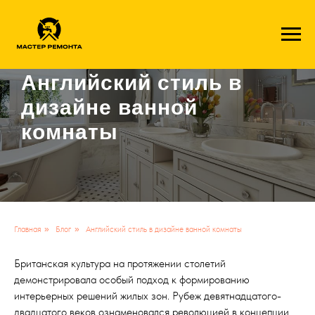
1c41ff8a6001f1113fde49aa4e9aa2724a4935ae
Английский стиль в
дизайне ванной
комнаты
Главная
»
Блог
»
Английский стиль в дизайне ванной комнаты
Британская культура на протяжении столетий
демонстрировала особый подход к формированию
интерьерных решений жилых зон. Рубеж девятнадцатого-
двадцатого веков ознаменовался революцией в концепции