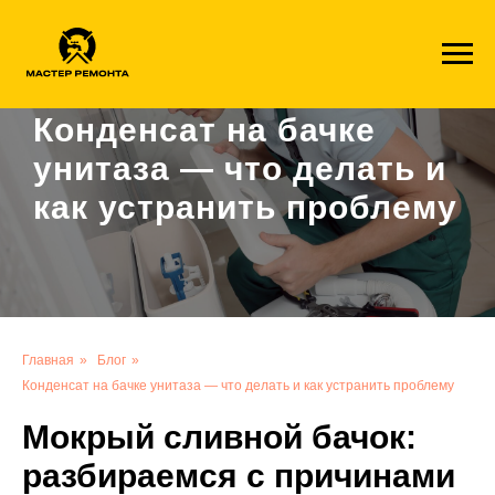
1c41ff8a6001f1113fde49aa4e9aa2724a4935ae
Конденсат на бачке
унитаза — что делать и
как устранить проблему
Главная
»
Блог
»
Конденсат на бачке унитаза — что делать и как устранить проблему
Мокрый сливной бачок:
разбираемся с причинами